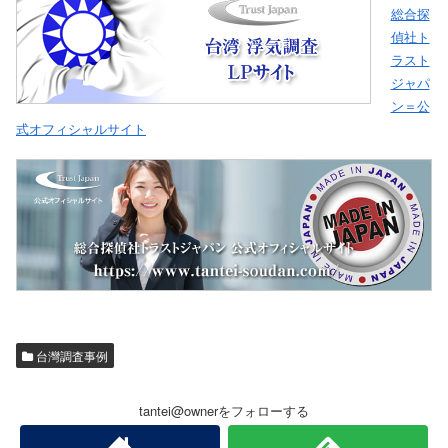
総合探
偵社ト
ラスト
ジャパ
ン＝公
式オフィシャルサイト
台灣調査事例
tantei@ownerをフォローする